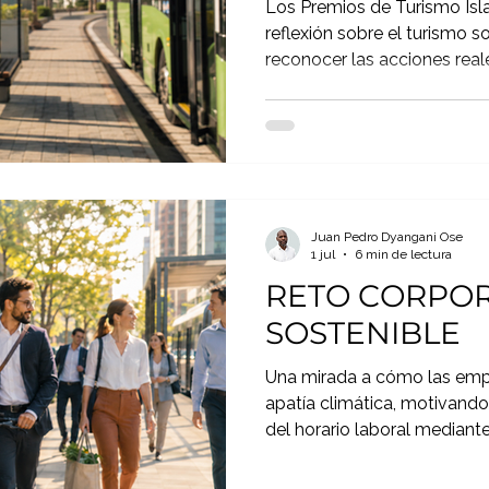
Los Premios de Turismo Isl
reflexión sobre el turismo sos
reconocer las acciones reale
próxima gran frontera.
Juan Pedro Dyangani Ose
1 jul
6 min de lectura
RETO CORPOR
SOSTENIBLE
Una mirada a cómo las emp
apatía climática, motivando
del horario laboral mediante
storytelling y reconocimient
nuevo concepto: “Reto Sost