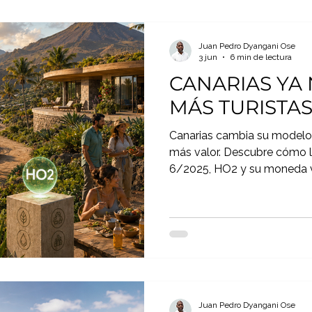
Juan Pedro Dyangani Ose
3 jun
6 min de lectura
CANARIAS YA
MÁS TURISTA
Canarias cambia su modelo 
más valor. Descubre cómo la
6/2025, HO2 y su moneda vi
a adaptarse a todo tipo de a
Juan Pedro Dyangani Ose