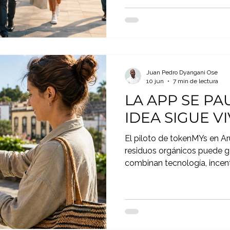
Juan Pedro Dyangani Ose
10 jun
7 min de lectura
LA APP SE PA
IDEA SIGUE V
El piloto de tokenMYs en A
residuos orgánicos puede g
combinan tecnología, incen
economía local.