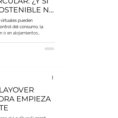
CULAR: ¿Y SI
SOSTENIBLE NO
PAGAR?
 virtuales pueden
 control del consumo, la
m 0 en alojamientos
cables, recompensas e impacto
elo más participativo, justo
os.
LAYOVER
HORA EMPIEZA
TE