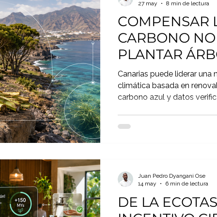
27 may
8 min de lectura
COMPENSAR L
CARBONO NO 
PLANTAR ÁRB
Canarias puede liderar un
climática basada en renovabl
carbono azul y datos verifi
reales desde hoteles, munici
ciudadanía con impacto loca
Juan Pedro Dyangani Ose
14 may
6 min de lectura
DE LA ECOTAS