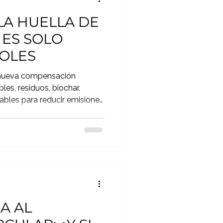
A HUELLA DE
ES SOLO
OLES
a nueva compensación
es, residuos, biochar,
cables para reducir emisiones
pios, agricultura, turismo y
l positivo.
A AL