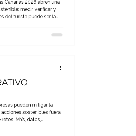
as Canarias 2026 abren una
tenible: medir, verificar y
s del turista puede ser la
ATIVO
resas pueden mitigar la
 acciones sostenibles fuera
 retos, MYs, datos,
o colectivo, a través de un
enible Corporativo”.