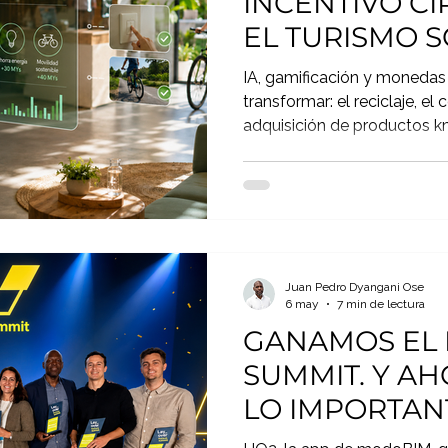
INCENTIVO CIR
EL TURISMO 
FUERA SOLO 
IA, gamificación y monedas
transformar: el reciclaje, el
adquisición de productos k
turísticos, en datos verifi
positivo, impulsando un mod
y sostenible para los destin
Juan Pedro Dyangani Ose
6 may
7 min de lectura
GANAMOS EL 
SUMMIT. Y A
LO IMPORTAN