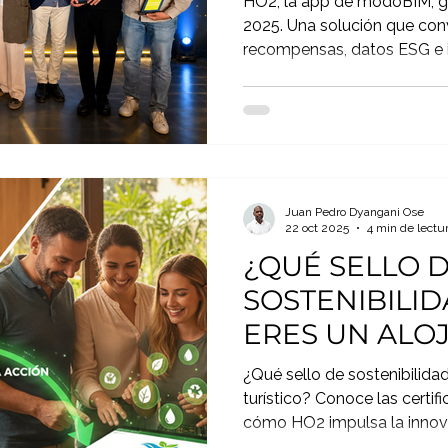
HO2, la app de modoBIM, 
2025. Una solución que convie
recompensas, datos ESG e 
impulsar un turismo más sos
Juan Pedro Dyangani Ose
22 oct 2025
4 min de lectu
¿QUÉ SELLO 
SOSTENIBILID
ERES UN ALO
TURÍSTICO?
¿Qué sello de sostenibilidad
turístico? Conoce las certi
cómo HO2 impulsa la innova
en todo el sector.