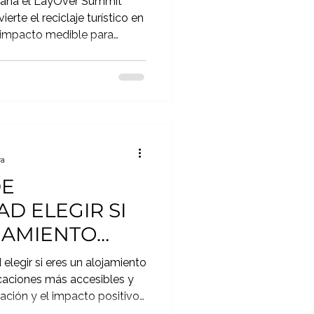
gana el LayOver Summit
rte el reciclaje turístico en
impacto medible para
tenible en Canarias.
ra
DE
AD ELEGIR SI
JAMIENTO
 elegir si eres un alojamiento
ficaciones más accesibles y
ción y el impacto positivo