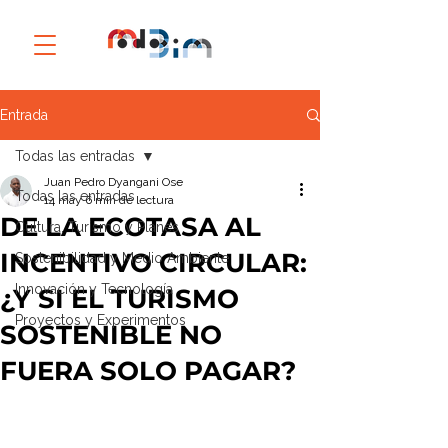
Entrada
Todas las entradas
Juan Pedro Dyangani Ose
Todas las entradas
14 may
6 min de lectura
DE LA ECOTASA AL
Cultura, Turismo y Planes
INCENTIVO CIRCULAR:
Sostenibilidad y Medio Ambiente
Innovación y Tecnología
¿Y SI EL TURISMO
Proyectos y Experimentos
SOSTENIBLE NO
FUERA SOLO PAGAR?