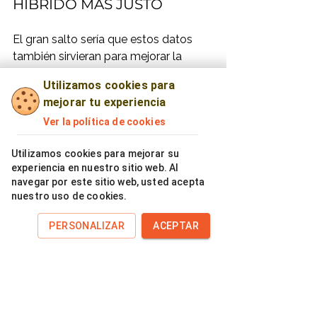
HÍBRIDO MÁS JUSTO
El gran salto sería que estos datos 
también sirvieran para mejorar la 
política pública. Imaginemos un 
Utilizamos cookies para
modelo en el que un alojamiento que 
mejorar tu experiencia
demuestra altos niveles de 
Ver la política de cookies
separación de residuos, participación 
del huésped y trazabilidad ambiental 
Utilizamos cookies para mejorar su
pueda acceder a bonificaciones, 
experiencia en nuestro sitio web. Al
reconocimientos o reducciones 
navegar por este sitio web, usted acepta
vinculadas a tasas locales.
nuestro uso de cookies.
La ecotasa seguiría financiando 
PERSONALIZAR
ACEPTAR
necesidades colectivas, pero los 
incentivos permitirían distinguir entre 
quien simplemente paga y quien 
además contribuye a preservar el 
destino.