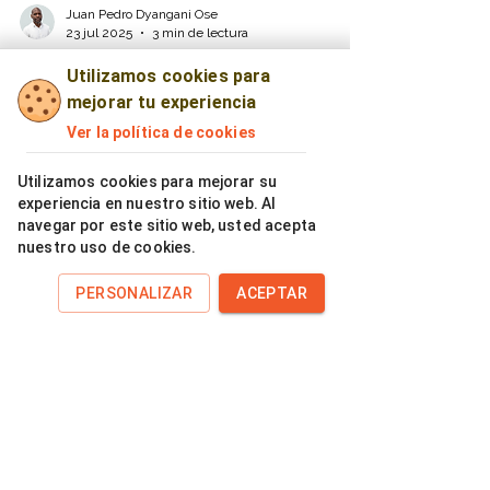
Utilizamos cookies para
mejorar tu experiencia
Juan Pedro Dyangani Ose
Ver la política de cookies
23 jul 2025
3 min de lectura
Utilizamos cookies para mejorar su
GRAN CANARIA “ACELERA”
experiencia en nuestro sitio web. Al
CON EL CONTENEDOR
navegar por este sitio web, usted acepta
nuestro uso de cookies.
MARRÓN
PERSONALIZAR
ACEPTAR
Descubre cómo la inversión del Cabildo de Gran
Canaria “acelera” con el contenedor marrón,
mediante la ejecución de su nueva infraestructura
para el reciclaje orgánico. Esta solo puede tener
éxito gracias a la participación ciudadana y el uso
del contenedor marrón en barrios y municipios.
Conoce la importancia de separar residuos en
casa, qué iniciativas de incentivo como tokenMYs
están cambiando los hábitos y por qué tu acción