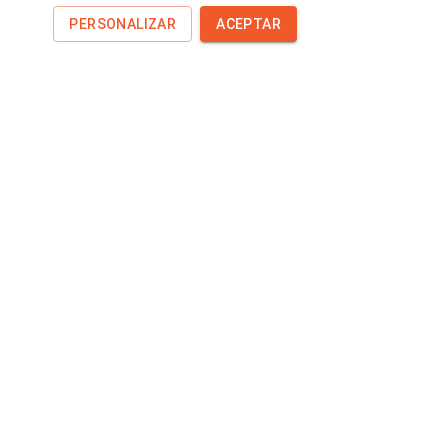
PERSONALIZAR
ACEPTAR
Juan Pedro Dyangani Ose
27 may
8 min de lectura
COMPENSAR LA HUELLA
DE CARBONO NO ES SOLO
PLANTAR ÁRBOLES
Canarias puede liderar una nueva compensación