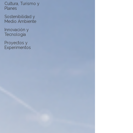
Cultura, Turismo y
Planes
Sostenibilidad y
Medio Ambiente
Innovación y
Tecnología
Proyectos y
Experimentos