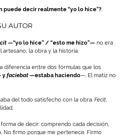
n puede decir realmente “yo lo hice”?
.
SU AUTOR
cit
 —“yo lo hice” / “esto me hizo”—
 no era 
artesano, la obra y la historia.
la diferencia entre dos fórmulas que los 
 y 
faciebat
 —estaba haciendo
—. El matiz no 
aba del todo satisfecho con la obra. 
Fecit
, 
lidad.
 La forma de decir: comprendo cada decisión, 
o. No firmo porque me pertenece. Firmo 