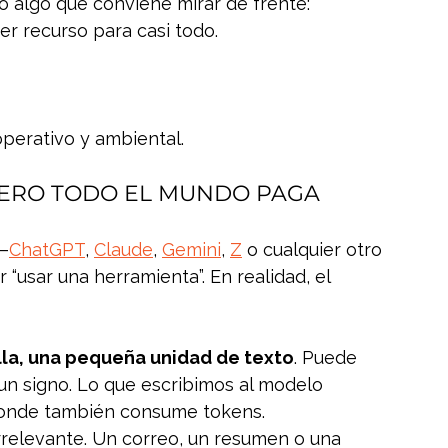
o algo que conviene mirar de frente: 
 recurso para casi todo.
perativo y ambiental.
PERO TODO EL MUNDO PAGA
—
ChatGPT
, 
Claude
, 
Gemini
, 
Z
 o cualquier otro
sar una herramienta”. En realidad, el 
lla, una pequeña unidad de texto
. Puede 
un signo. Lo que escribimos al modelo 
ponde también consume tokens.
rrelevante. Un correo, un resumen o una 